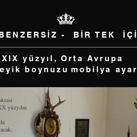
 BENZERSİZ - BİR TEK İ
XIX yüzyıl, Orta Avrupa
geyik boynuzu
mobilya
aya
okrasi
XX yüzyılın
la
tacak: