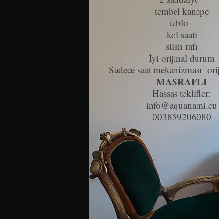
tembel kanepe
tablo
kol saati
silah rafı
İyi orijinal durum
Sadece saat mekanizması
ori
MASRAFLI
Hassas teklifler:
info@aquanami.eu
003859206080