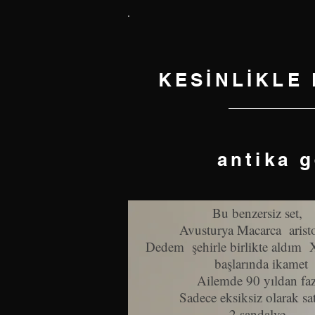
KESİNLİKLE
antika 
Bu benzersiz set,
Avusturya Macarca
arist
Dedem
şehirle birlikte aldım
başlarında ikamet
Ailemde 90 yıldan faz
Sadece eksiksiz olarak sa
2 sandalye